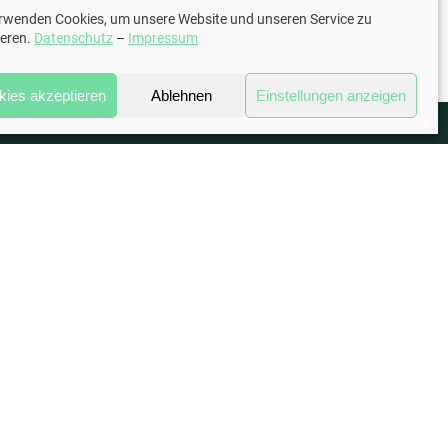
erwenden Cookies, um unsere Website und unseren Service zu
ieren.
Datenschutz
–
Impressum
kies akzeptieren
Ablehnen
Einstellungen anzeigen
kt
Weitere Links
) 681 945 889 63
Impressum
Datenschutz
ie-psychologischepraxis.de
Instag
Linke