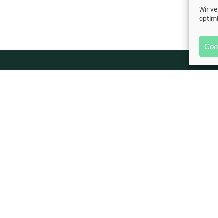
Wir v
optim
Coo
Adresse
Konta
+49 (0
Psychologische Praxis
Mainzer Straße 169
info@d
66121 Saarbrücken